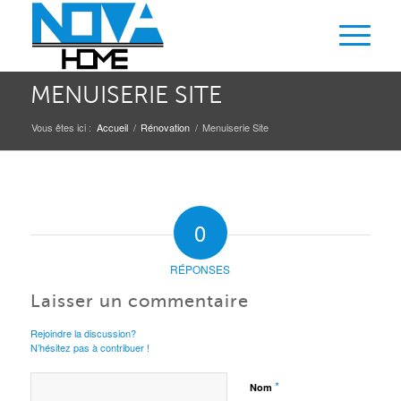
MENUISERIE SITE
Vous êtes ici :
Accueil
/
Rénovation
/
Menuiserie Site
0
RÉPONSES
Laisser un commentaire
Rejoindre la discussion?
N’hésitez pas à contribuer !
*
Nom