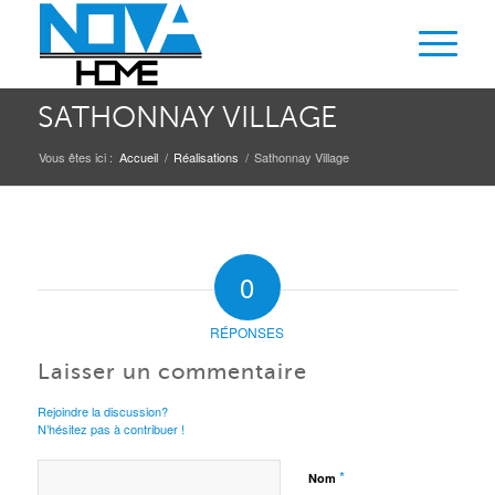
SATHONNAY VILLAGE
Vous êtes ici :
Accueil
/
Réalisations
/
Sathonnay Village
0
RÉPONSES
Laisser un commentaire
Rejoindre la discussion?
N’hésitez pas à contribuer !
*
Nom