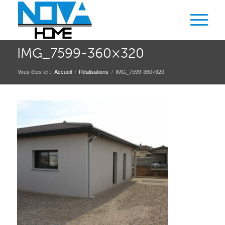
IMG_7599-360×320
Vous êtes ici :
Accueil
/
Réalisations
/
IMG_7599-360×320