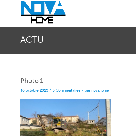
ACTU
Photo 1
/
/
10 octobre 2023
0 Commentaires
par
novahome