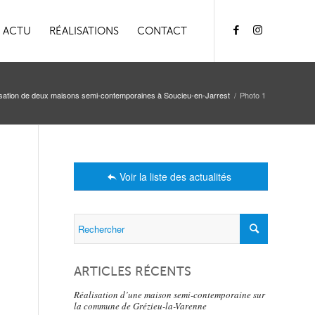
ACTU
RÉALISATIONS
CONTACT
sation de deux maisons semi-contemporaines à Soucieu-en-Jarrest
/
Photo 1
Voir la liste des actualités
ARTICLES RÉCENTS
Réalisation d’une maison semi-contemporaine sur
la commune de Grézieu-la-Varenne