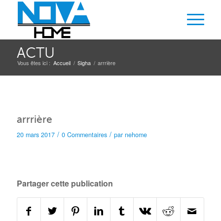
ACTU
Vous êtes ici :
Accueil
/
Sigha
/
arrrière
arrrière
/
/
20 mars 2017
0 Commentaires
par
nehome
Partager cette publication