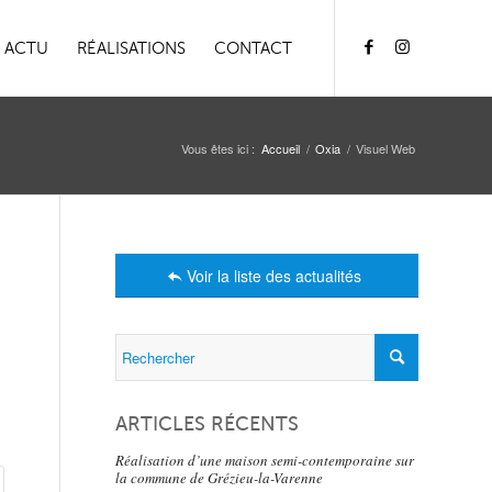
ACTU
RÉALISATIONS
CONTACT
Vous êtes ici :
Accueil
/
Oxia
/
Visuel Web
Voir la liste des actualités
ARTICLES RÉCENTS
Réalisation d’une maison semi-contemporaine sur
la commune de Grézieu-la-Varenne