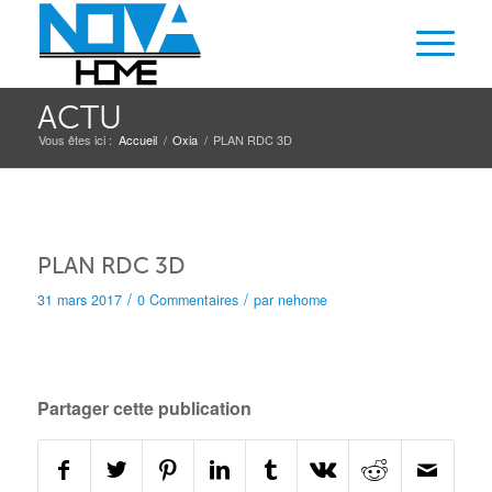
ACTU
Vous êtes ici :
Accueil
/
Oxia
/
PLAN RDC 3D
PLAN RDC 3D
/
/
31 mars 2017
0 Commentaires
par
nehome
Partager cette publication