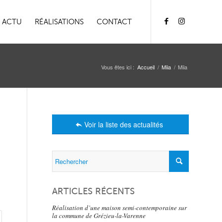
ACTU
RÉALISATIONS
CONTACT
Vous êtes ici :
Accueil
/
Miia
/
Miia
Voir la liste des actualités
ARTICLES RÉCENTS
Réalisation d’une maison semi-contemporaine sur
la commune de Grézieu-la-Varenne