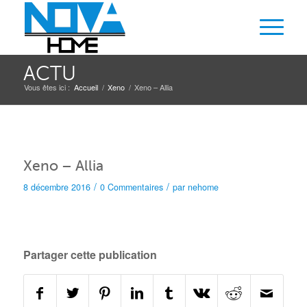
ACTU
Vous êtes ici :
Accueil
/
Xeno
/
Xeno – Allia
Xeno – Allia
/
/
8 décembre 2016
0 Commentaires
par
nehome
Partager cette publication