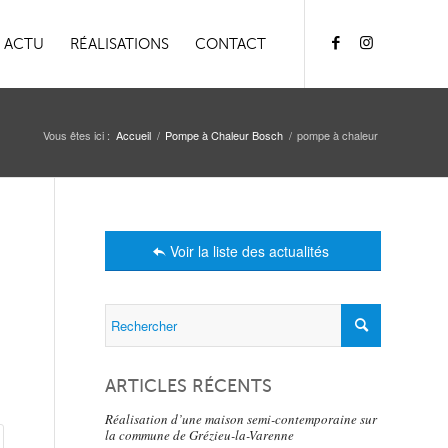
ACTU
RÉALISATIONS
CONTACT
Vous êtes ici :
Accueil
/
Pompe à Chaleur Bosch
/
pompe à chaleur
Voir la liste des actualités
ARTICLES RÉCENTS
Réalisation d’une maison semi-contemporaine sur
la commune de Grézieu-la-Varenne