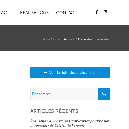
ACTU
RÉALISATIONS
CONTACT
Vous êtes ici :
Accueil
/
Olivia idro
/
olivia idro
Voir la liste des actualités
ARTICLES RÉCENTS
Réalisation d’une maison semi-contemporaine sur
la commune de Grézieu-la-Varenne