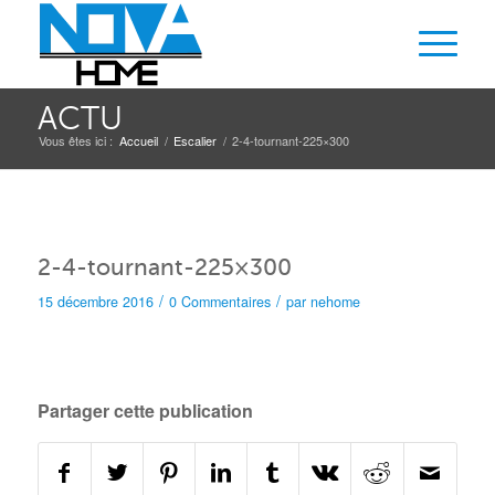
ACTU
Vous êtes ici :
Accueil
/
Escalier
/
2-4-tournant-225×300
2-4-tournant-225×300
/
/
15 décembre 2016
0 Commentaires
par
nehome
Partager cette publication