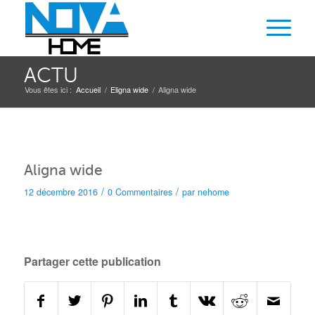
ACTU
Vous êtes ici :
Accueil
/
Eligna wide
/
Aligna wide
Aligna wide
/
/
12 décembre 2016
0 Commentaires
par
nehome
Partager cette publication