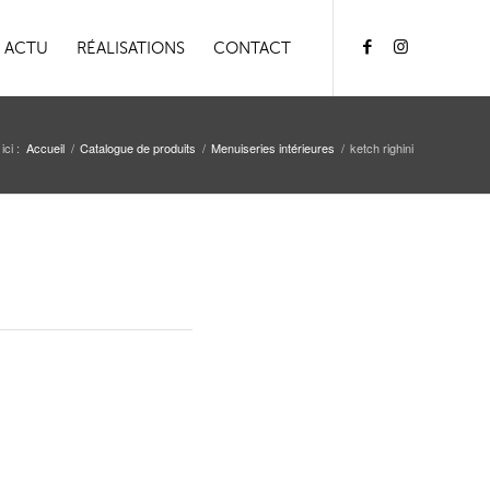
ACTU
RÉALISATIONS
CONTACT
ici :
Accueil
/
Catalogue de produits
/
Menuiseries intérieures
/
ketch righini