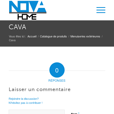
CAVA
Vous êtes ici :
Accueil
/
Catalogue de produits
/
Menuiseries extérieures
/
Cava
0
RÉPONSES
Laisser un commentaire
Rejoindre la discussion?
N’hésitez pas à contribuer !
*
Nom