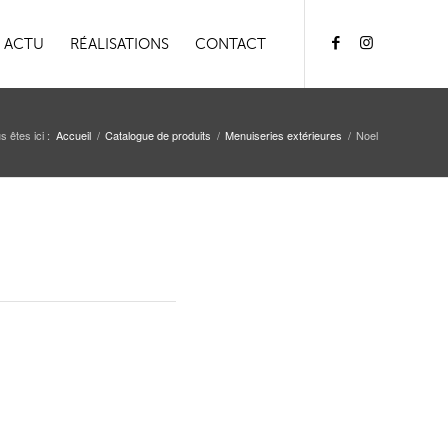
ACTU
RÉALISATIONS
CONTACT
s êtes ici :
Accueil
/
Catalogue de produits
/
Menuiseries extérieures
/
Noel