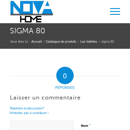
SIGMA 80
Vous êtes ici :
Accueil
/
Catalogue de produits
/
Les toilettes
/
sigma 80
0
RÉPONSES
Laisser un commentaire
Rejoindre la discussion?
N’hésitez pas à contribuer !
*
Nom