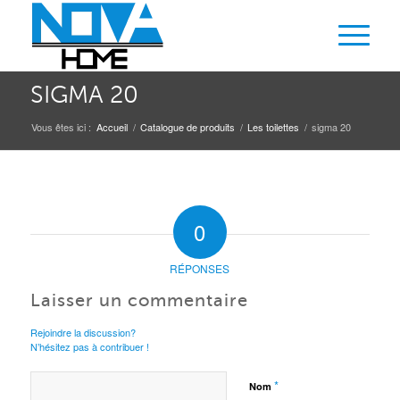
SIGMA 20
Vous êtes ici :
Accueil
/
Catalogue de produits
/
Les toilettes
/
sigma 20
0
RÉPONSES
Laisser un commentaire
Rejoindre la discussion?
N’hésitez pas à contribuer !
*
Nom