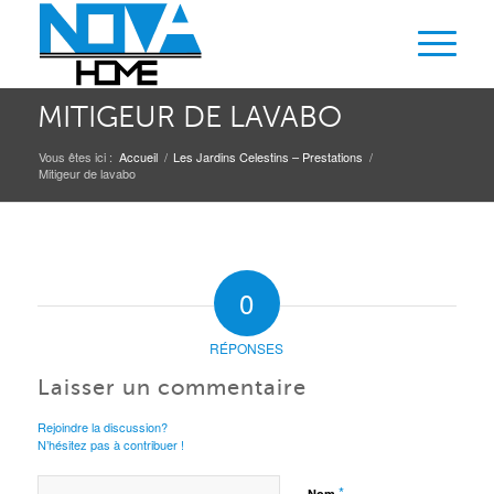
MITIGEUR DE LAVABO
Vous êtes ici :
Accueil
/
Les Jardins Celestins – Prestations
/
Mitigeur de lavabo
0
RÉPONSES
Laisser un commentaire
Rejoindre la discussion?
N’hésitez pas à contribuer !
*
Nom