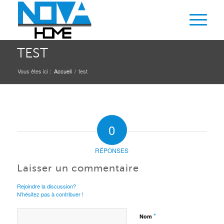
TEST
Vous êtes ici :
Accueil
/
test
0
RÉPONSES
Laisser un commentaire
Rejoindre la discussion?
N’hésitez pas à contribuer !
*
Nom