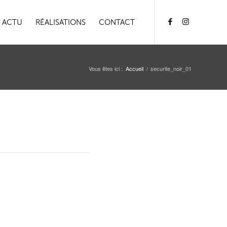
ACTU
RÉALISATIONS
CONTACT
Vous êtes ici :
Accueil
/
securite_noir_01