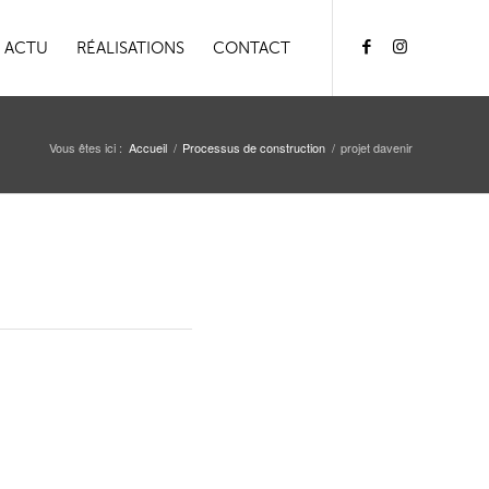
ACTU
RÉALISATIONS
CONTACT
Vous êtes ici :
Accueil
/
Processus de construction
/
projet davenir