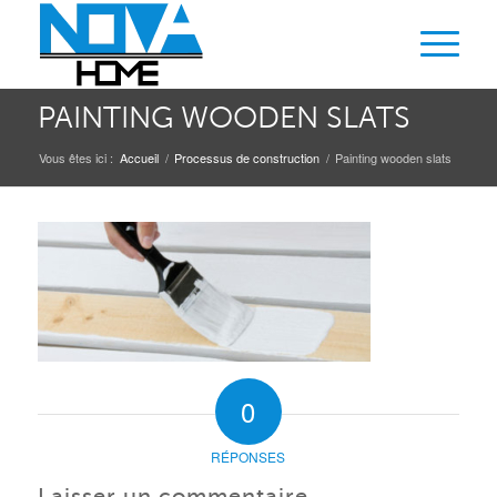
PAINTING WOODEN SLATS
Vous êtes ici :
Accueil
/
Processus de construction
/
Painting wooden slats
0
RÉPONSES
Laisser un commentaire