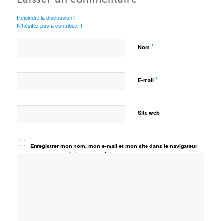
Rejoindre la discussion?
N’hésitez pas à contribuer !
*
Nom
*
E-mail
Site web
Enregistrer mon nom, mon e-mail et mon site dans le navigateur
pour mon prochain commentaire.