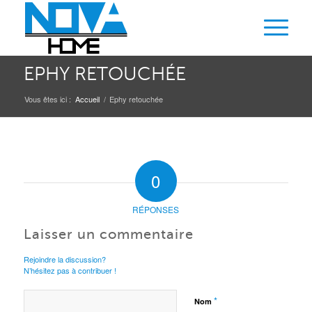
EPHY RETOUCHÉE
Vous êtes ici :
Accueil
/
Ephy retouchée
0
RÉPONSES
Laisser un commentaire
Rejoindre la discussion?
N’hésitez pas à contribuer !
*
Nom