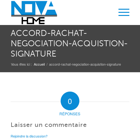
ACCORD-RACHAT-
NEGOCIATION-ACQUISTION-
SIGNATURE
Vous êtes ici :
Accueil
/
accord-rachat-negociation-acquistion-signature
0
RÉPONSES
Laisser un commentaire
Rejoindre la discussion?