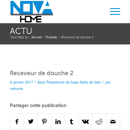
ACTU
Vous êtes ici :
Accueil
/
Produits
/
Receveur de douche 2
Receveur de douche 2
/
/
9 janvier 2017
dans
Prestations de base
Salle de bain
par
nehome
Partager cette publication