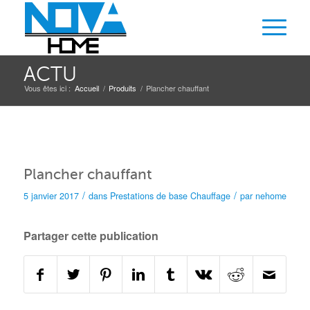
ACTU
Vous êtes ici :
Accueil
/
Produits
/
Plancher chauffant
Plancher chauffant
/
/
5 janvier 2017
dans
Prestations de base
Chauffage
par
nehome
Partager cette publication