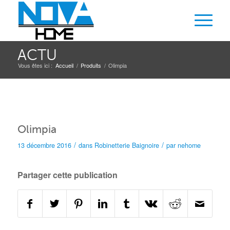
ACTU
Vous êtes ici :
Accueil
/
Produits
/
Olimpia
Olimpia
/
/
13 décembre 2016
dans
Robinetterie
Baignoire
par
nehome
Partager cette publication