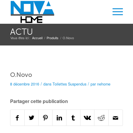
ACTU
Vous êtes ici :
Accueil
/
Produits
/
O.Novo
O.Novo
/
/
8 décembre 2016
dans
Toilettes
Suspendus
par
nehome
Partager cette publication