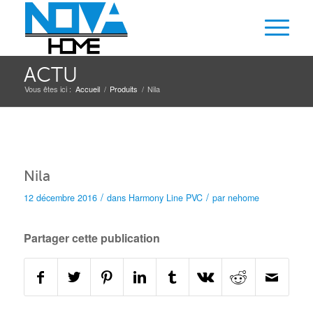
ACTU
Vous êtes ici :
Accueil
/
Produits
/
Nila
Nila
/
/
12 décembre 2016
dans
Harmony Line
PVC
par
nehome
Partager cette publication