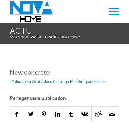
ACTU
Vous êtes ici :
Accueil
/
Produits
/
New concrete
New concrete
/
/
12 décembre 2016
dans
Carrelage
Rectifié
par
nehome
Partager cette publication