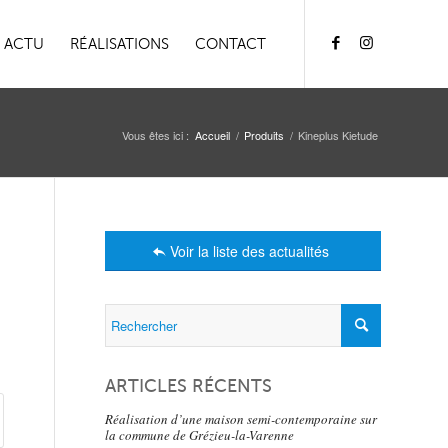
ACTU
RÉALISATIONS
CONTACT
Vous êtes ici :
Accueil
/
Produits
/
Kineplus Kietude
Voir la liste des actualités
ARTICLES RÉCENTS
Réalisation d’une maison semi-contemporaine sur
la commune de Grézieu-la-Varenne