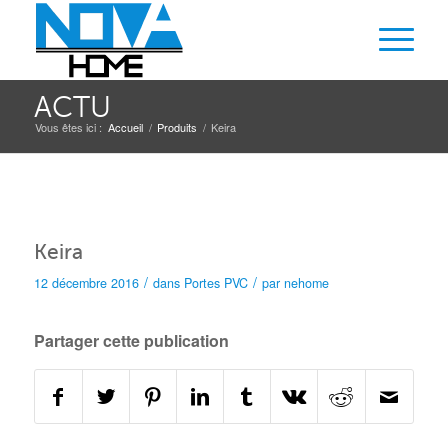
ACTU
Vous êtes ici :
Accueil
/
Produits
/
Keira
Keira
/
/
12 décembre 2016
dans
Portes
PVC
par
nehome
Partager cette publication