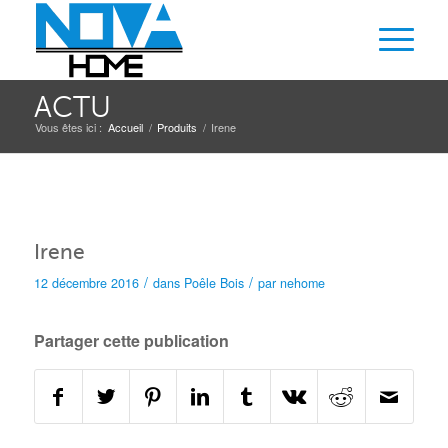
ACTU
Vous êtes ici :
Accueil
/
Produits
/
Irene
Irene
/
/
12 décembre 2016
dans
Poêle
Bois
par
nehome
Partager cette publication