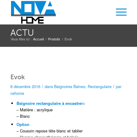
ACTU
Vous êtes ici :
Accueil
/
Produits
/
Evok
Evok
/
/
8 décembre 2016
dans
Baignoires
Balneo
,
Rectangulaire
par
nehome
Baignoire rectangulaire à encastrer>
– Matière : acrylique
– Blanc
Option
– Coussin repose tête blanc et tablier