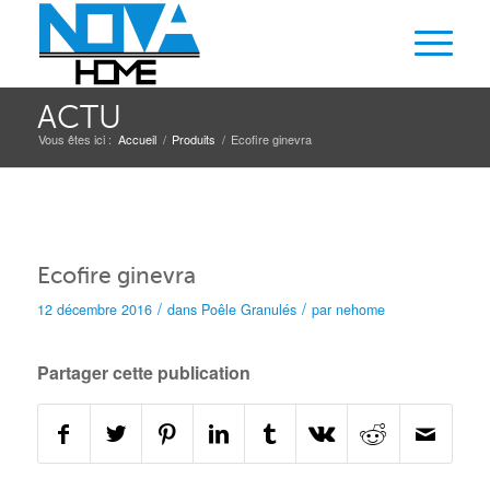
ACTU
Vous êtes ici :
Accueil
/
Produits
/
Ecofire ginevra
Ecofire ginevra
/
/
12 décembre 2016
dans
Poêle
Granulés
par
nehome
Partager cette publication