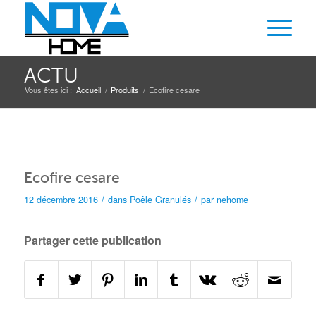
ACTU
Vous êtes ici :
Accueil
/
Produits
/
Ecofire cesare
Ecofire cesare
/
/
12 décembre 2016
dans
Poêle
Granulés
par
nehome
Partager cette publication