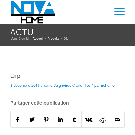
ACTU
Vous êtes ici :
Accueil
/
Produits
/
Dip
Dip
/
/
8 décembre 2016
dans
Baignoires
Ovale
,
Ilot
par
nehome
Partager cette publication