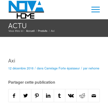
ACTU
Vous êtes ici :
Accueil
/
Produits
/
Axi
Axi
/
/
12 décembre 2016
dans
Carrelage
Forte épaisseur
par
nehome
Partager cette publication