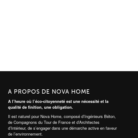
A PROPOS DE NOVA HOME
A l’heure où l’éco-citoyenneté est une nécessité et la
qualité de finition, une obligation.
Il est naturel pour Nova Home, composé d’Ingénieurs Béton,
de Compagnons du Tour de France et d’Architectes
d’Intérieur, de s’engager dans une démarche active en faveur
de l’environnement.