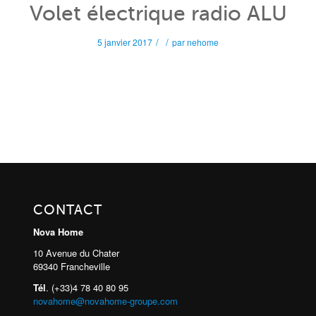
Volet électrique radio ALU
/
/
5 janvier 2017
par
nehome
CONTACT
Nova Home
10 Avenue du Chater
69340 Francheville
Tél
. (+33)4 78 40 80 95
novahome@novahome-groupe.com